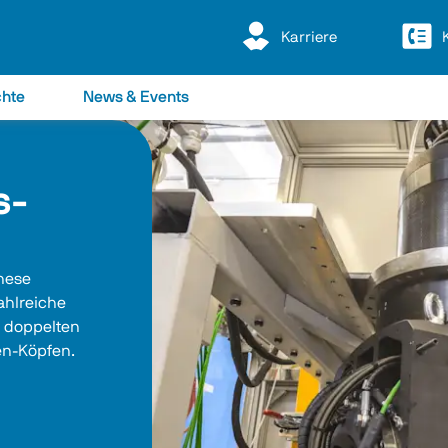
Karriere
chte
News & Events
s-
hese 
ahlreiche 
 doppelten 
en-Köpfen.