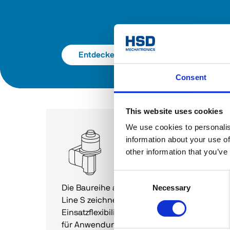
Entdecken Sie den Katalog
Consent
This website uses cookies
We use cookies to personalis
1- achs und 2-
information about your use of
achs-köpfe
other information that you’ve
HS Line S
Consent
Necessary
Selection
Die Baureihe an zweiachsigen Köpfen HS 
Line S zeichnet sich durch hohe 
Einsatzflexibilität und hohes Drehmoment 
für Anwendungen an Glas und Stein aus. 