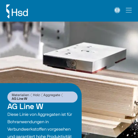
Materialien
Holz
Aggregate
AG Line W
AG Line W
Diese Linie von Aggregaten ist für 
Bohranwendungen in 
Verbundwerkstoffen vorgesehen 
und garantiert hohe Produktivität 