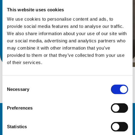
auszeichnet und für das 
This website uses cookies
Hinterschnittfräsen von Metallen 
We use cookies to personalise content and ads, to
geeignet ist.  
provide social media features and to analyse our traffic.
We also share information about your use of our site with
our social media, advertising and analytics partners who
may combine it with other information that you’ve
Entdecken Sie den Katalog
provided to them or that they’ve collected from your use
of their services.
Consent
Necessary
Selection
Preferences
Statistics