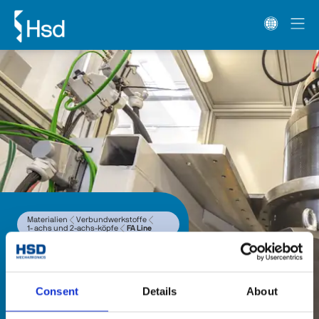
Materialien
Verbundwerkstoffe
1- achs und 2-achs-köpfe
FA Line
FA Line
Die Baureihe an einachsigen 
Köpfen FA Line sind mit einem HSD-
Consent
Details
About
Direct-Drive-Motor ausgestattet, 
der sich durch hohe Präzision 