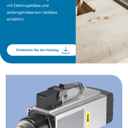
mit Elektrogebläse und 
wellengetriebenem Gebläse 
erhältlich. 
Entdecken Sie den Katalog