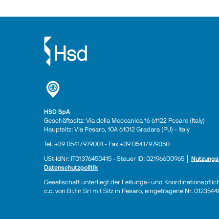
HSD SpA
Geschäftssitz: Via della Meccanica 16 61122 Pesaro (Italy) 
Hauptsitz: Via Pesaro, 10A 61012 Gradara (PU) - Italy
Tel. +39 0541/979001 - Fax +39 0541/979050
USt-IdNr: IT01376450415 - Steuer ID: 02196600965 │ 
Nutzungs
Datenschutzpolitik
Gesellschaft unterliegt der Leitungs- und Koordinationspflic
c.c. von Bi.fin Srl mit Sitz in Pesaro, eingetragene Nr. 01235