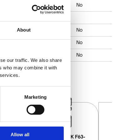
No
No
-
About
No
No
No
se our traffic. We also share
ers who may combine it with
 services.
Marketing
Allow all
Werkzeughalter HSK F63-