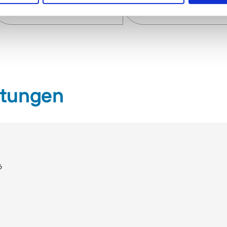
und HSK F63
ER32
ltungen
6