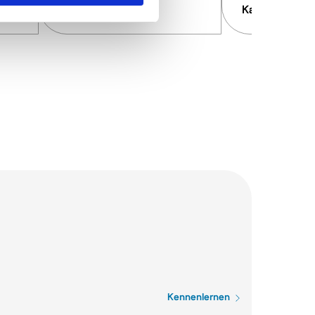
ER32
Kaltwassersatz
Kennenlernen