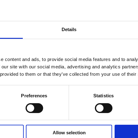
Wellenkit
Kühlung Gehäuse
Details
Druckluftwerkzeug
Temperatursensor an den vorderen Lagern
Verdrehsicherungsflansch für Aggregat
e content and ads, to provide social media features and to analy
 our site with our social media, advertising and analytics partn
 provided to them or that they’ve collected from your use of their
Preferences
Statistics
Werkzeuggabel für
Allow selection
Werkzeughalter ISO30/40
Werkzeughalter ISO30 -