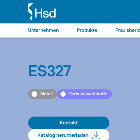
Unternehmen
Produkte
Praxisberi
ES327
Metall
Verbundwerkstoffe
Kontakt
Katalog herunterladen