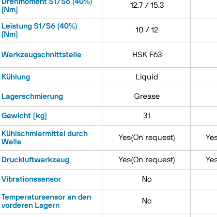
Drehmoment S1/S6 (40%)
12.7 / 15.3
[Nm]
Leistung S1/S6 (40%)
10 / 12
[Nm]
Werkzeugschnittstelle
HSK F63
Kühlung
Liquid
Lagerschmierung
Grease
Gewicht [kg]
31
Kühlschmiermittel durch
Yes(On request)
Ye
Welle
Druckluftwerkzeug
Yes(On request)
Ye
Vibrationssensor
No
Temperatursensor an den
No
vorderen Lagern