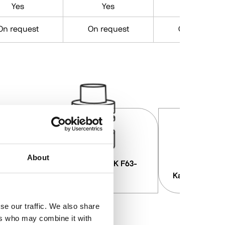
Yes
Yes
Yes
On request
On request
On request
About
Werkzeughalter HSK F63-
ER32
Kaltwassersatz
se our traffic. We also share
ers who may combine it with