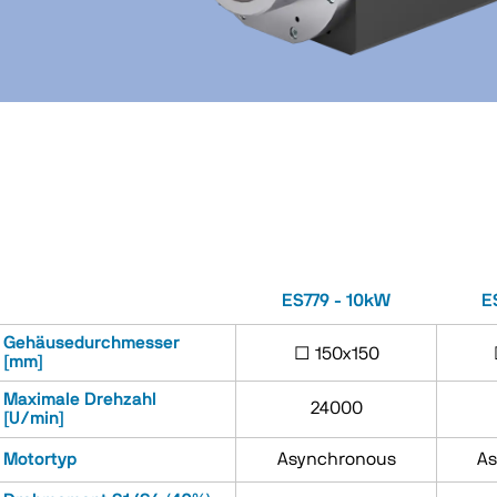
ES779 - 10kW
E
Gehäusedurchmesser
□ 150x150
[mm]
Maximale Drehzahl
24000
[U/min]
Motortyp
Asynchronous
As