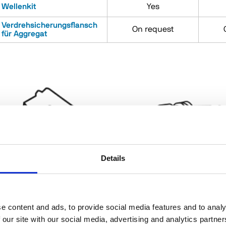
Wellenkit
Yes
Verdrehsicherungsflansch
On request
für Aggregat
Werkzeuggabel für
Details
Werkzeughalter ISO30/40
Werkzeughalter ISO30 -
und HSK F63
ER32
e content and ads, to provide social media features and to analy
 our site with our social media, advertising and analytics partn