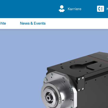
Karriere
chte
News & Events