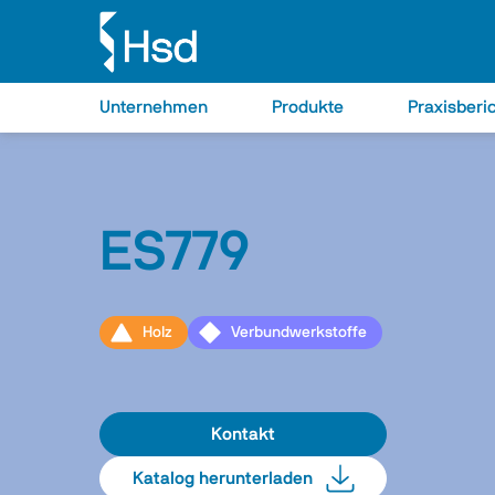
Unternehmen
Produkte
Praxisberi
ES779
Holz
Verbundwerkstoffe
Kontakt
Katalog herunterladen