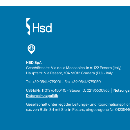
HSD SpA
Geschäftssitz: Via della Meccanica 16 61122 Pesaro (Italy) 
Hauptsitz: Via Pesaro, 10A 61012 Gradara (PU) - Italy
Tel. +39 0541/979001 - Fax +39 0541/979050
USt-IdNr: IT01376450415 - Steuer ID: 02196600965 │ 
Nutzungs
Datenschutzpolitik
Gesellschaft unterliegt der Leitungs- und Koordinationspflic
c.c. von Bi.fin Srl mit Sitz in Pesaro, eingetragene Nr. 01235