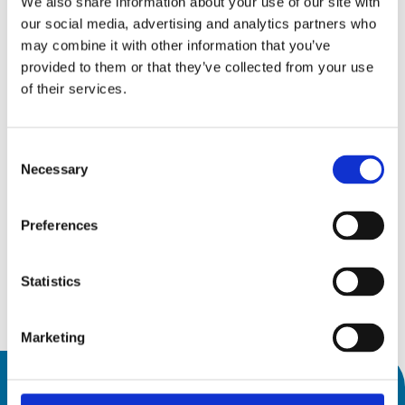
We also share information about your use of our site with
our social media, advertising and analytics partners who
may combine it with other information that you’ve
provided to them or that they’ve collected from your use
Messen & Veranstaltungen
of their services.
15
AMB 2026
Consent
Necessary
Selection
Sept.26
15 September 2026
19
19 September 2026
Messepiazza 1, 70629 Stuttgart
Preferences
Sept.26
Statistics
Kennenlernen
Marketing