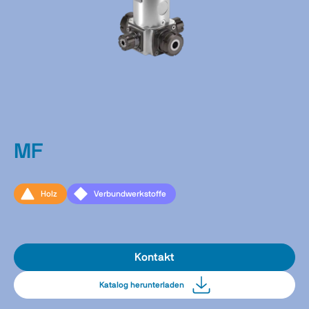
MF
Holz
Verbundwerkstoffe
Kontakt
Katalog herunterladen