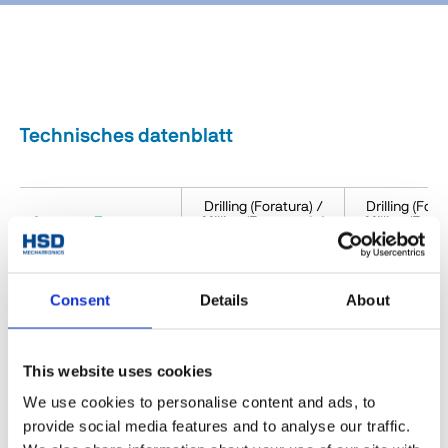
Technisches datenblatt
Drilling (Foratura) /
Drilling (Fora
Aggregat-Typ
Milling (Fresatura) /
Milling (Fresa
Cutting (Taglio)
Cutting (Ta
Achsendrehung
Endless(infinita)
0°/Fixed (0°/
Consent
Details
About
Achse: Motormodell
Siemens / HSD
-
Achse: pneumatische
No
No
This website uses cookies
Rotation
We use cookies to personalise content and ads, to
Gewicht [kg]
25
25
provide social media features and to analyse our traffic.