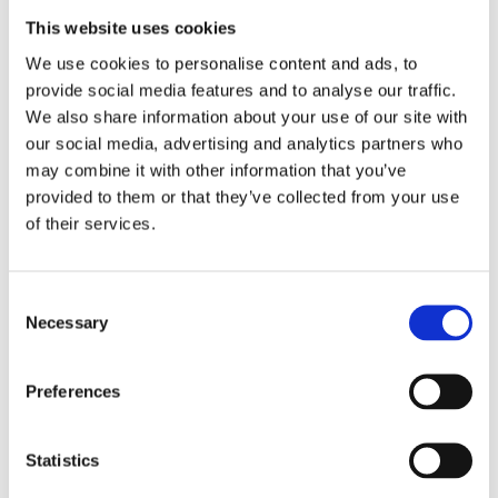
Nennspannung [V]
220 / 380
This website uses cookies
We use cookies to personalise content and ads, to
Werkzeugschnittstelle
ER25
provide social media features and to analyse our traffic.
Shaft driven fun (Ventola calettata
We also share information about your use of our site with
Kühlung
su albero) / Electric fan
our social media, advertising and analytics partners who
(Elettroventola)
may combine it with other information that you’ve
Kühlung Gehäuse
7
provided to them or that they’ve collected from your use
of their services.
Consent
Messen & Veranstaltungen
Necessary
Selection
Preferences
15
AMB 2026
Sept.26
15 September 2026
Statistics
19
19 September 2026
Messepiazza 1, 70629 Stuttgart