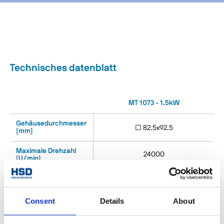
Technisches datenblatt
MT 1073 - 1.5kW
Gehäusedurchmesser
□ 82.5x92.5
[mm]
Maximale Drehzahl
24000
[U/min]
Drehmoment S1/S6
0.8 / 0.95
(40%) [Nm]
Consent
Details
About
Leistung S1/S6 (40%)
1.5 / 1.8
[Nm]