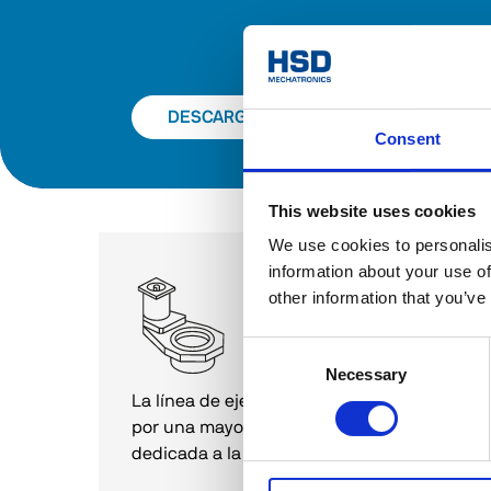
DESCARGAR EL CATÁLOGO
Consent
This website uses cookies
We use cookies to personalis
information about your use of
EJE C
other information that you’ve
MK Line W
Consent
Necessary
Selection
La línea de ejes C MKLine se caracteriza 
por una mayor facilidad de control y está 
dedicada a la elaboración de la madera.