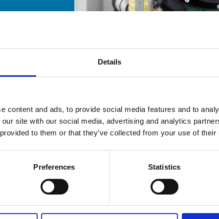
Details
e content and ads, to provide social media features and to analy
 our site with our social media, advertising and analytics partn
EJE C
 provided to them or that they’ve collected from your use of their
MKT Line
Preferences
Statistics
La línea de ejes C MKTLine está equipada 
con un motor HSD Direct Drive y se 
caracteriza por su alta precisión y 
velocidad para elaborar la madera. 