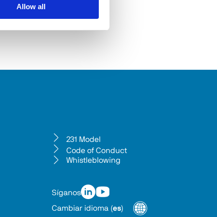
Allow all
231 Model
Code of Conduct
Whistleblowing
Síganos
Cambiar idioma
(
es
)