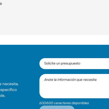
26
 necesita. 
específico 
ble.
600/600 caracteres disponibles