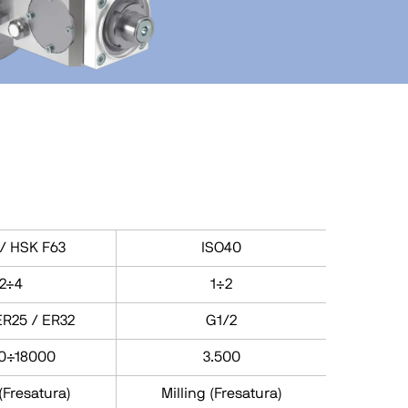
/ HSK F63
ISO40
2÷4
1÷2
ER25 / ER32
G1/2
0÷18000
3.500
 (Fresatura)
Milling (Fresatura)