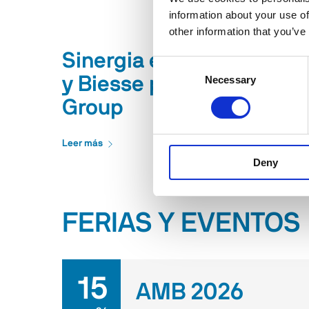
information about your use of
other information that you’ve
Sinergia entre HSD
Consent
y Biesse para DA
Necessary
Selection
Group
Leer más
Deny
FERIAS Y EVENTOS
15
AMB 2026