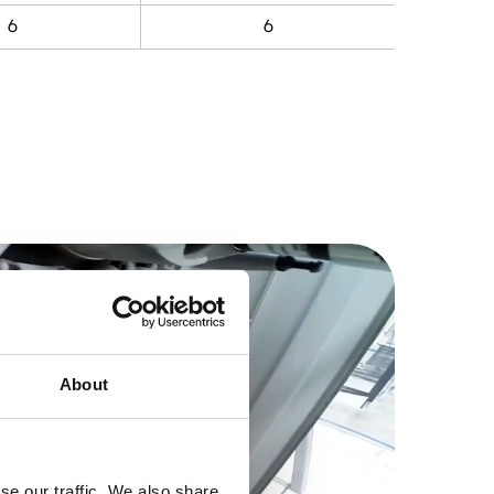
6
6
About
se our traffic. We also share