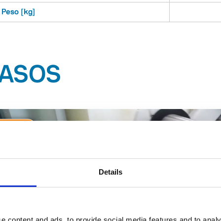
Peso [kg]
CASOS
Madera
Details
e content and ads, to provide social media features and to analy