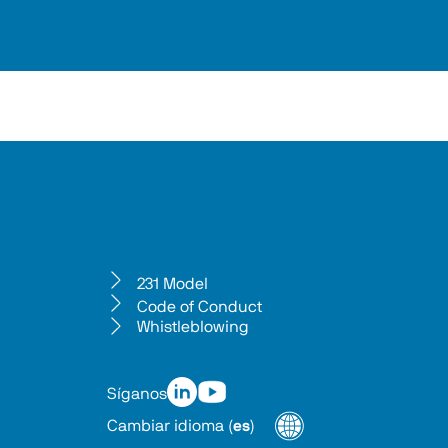
231 Model
Code of Conduct
Whistleblowing
Síganos
Cambiar idioma
(
es
)