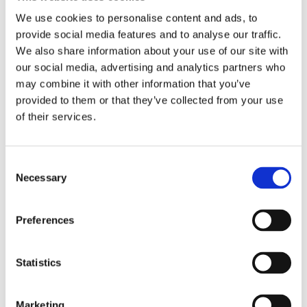
We use cookies to personalise content and ads, to
Tensión nominal [V]
380
380
provide social media features and to analyse our traffic.
Interfaz de la
We also share information about your use of our site with
Keyed (Linguetta)
Keyed (Ling
herramienta
our social media, advertising and analytics partners who
may combine it with other information that you’ve
Shaft driven fun
Shaft drive
Refrigeración
(Ventola calettata su
(Ventola calet
provided to them or that they’ve collected from your use
albero))
albero)
of their services.
Carcasa de
35
35
refrigeración
Consent
Necessary
Selection
FERIAS Y EVENTOS
Preferences
Statistics
15
AMB 2026
Marketing
sep26
15 septiembre 2026