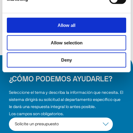
19
19 septiembre 2026
Messepiazza 1, 70629 Stuttgart
sep26
Allow all
Descubra
Allow selection
Deny
¿CÓMO PODEMOS AYUDARLE?
Seleccione el tema y describa la información que necesita. El 
sistema dirigirá su solicitud al departamento específico que 
le dará una respuesta integral lo antes posible.
Los campos son obligatorios.