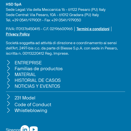
HSD SpA
Sede Legal: Via della Meccanica 16 - 61122 Pesaro (PU) Italy
Sede Central: Via Pesaro, 10A - 61012 Gradara (PU) Italy
Tel. +39 0541/979001 - Fax +39 0541/979050
P.IVA: IT01376450415 - C.F. 02196600965 │ 
Termini e condizioni
 │ 
Privacy Policy
Società soggetta ad attività di direzione e coordinamento ai sensi 
dell’Art. 2497-bis c.c. da parte di Biesse S.p.A. con sede in Pesaro, 
iscritta n. 00113220412 Reg. Imprese.
ENTREPRISE
Familias de productos
MATERIAL
HISTORIAL DE CASOS
NOTICIAS Y EVENTOS
231 Model
Code of Conduct
Whistleblowing
Síganos