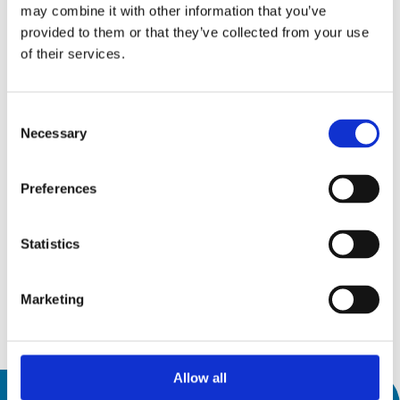
may combine it with other information that you’ve
provided to them or that they’ve collected from your use
of their services.
FERIAS Y EVENTOS
Consent
Necessary
Selection
15
AMB 2026
Preferences
sep26
15 septiembre 2026
19
19 septiembre 2026
Messepiazza 1, 70629 Stuttgart
Statistics
sep26
Marketing
Descubra
Allow all