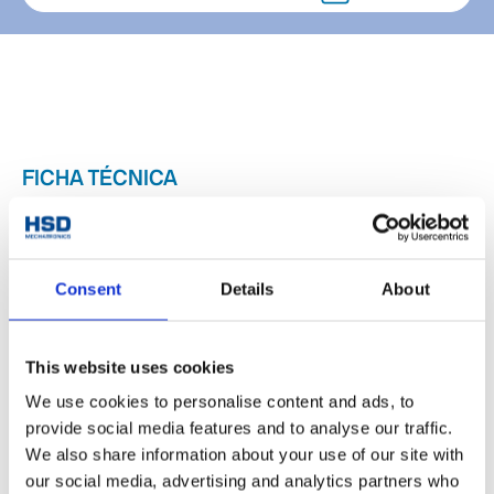
FICHA TÉCNICA
Drilling (Foratura) /
Drilling (Fora
Tipo de agregado
Milling (Fresatura) /
Milling (Fresa
Consent
Details
About
Cutting (Taglio)
Cutting (Ta
Rotation axe
Endless(infinita)
0°/Fixed (0°/
This website uses cookies
Eje: modelo de motor
Siemens / HSD
-
We use cookies to personalise content and ads, to
Axe: rotation
provide social media features and to analyse our traffic.
No
No
pneumatique
We also share information about your use of our site with
our social media, advertising and analytics partners who
Peso [kg]
25
25