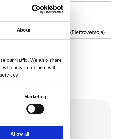
220 / 380
ER25
About
n (Ventola calettata su albero) / Electric fan (Elettroventola)
7
se our traffic. We also share
ers who may combine it with
 services.
Marketing
Allow all