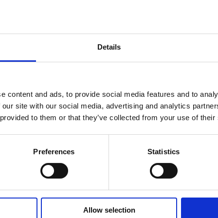
Tensión nominal [V]
Interfaz de la herramienta
Details
Refrigeración
Shaft driven fu
Carcasa de refrigeración
e content and ads, to provide social media features and to analy
 our site with our social media, advertising and analytics partn
 provided to them or that they’ve collected from your use of their
Preferences
Statistics
26
Allow selection