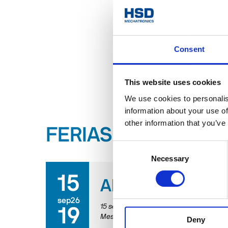
Consent
This website uses cookies
We use cookies to personalis
information about your use of
other information that you’ve
FERIAS Y EVENTOS
Consent
Necessary
Selection
15
AMB 2026
sep26
15 septiembre 2026
/
19 septiembre 20
19
Messepiazza 1, 70629 Stuttgart
Deny