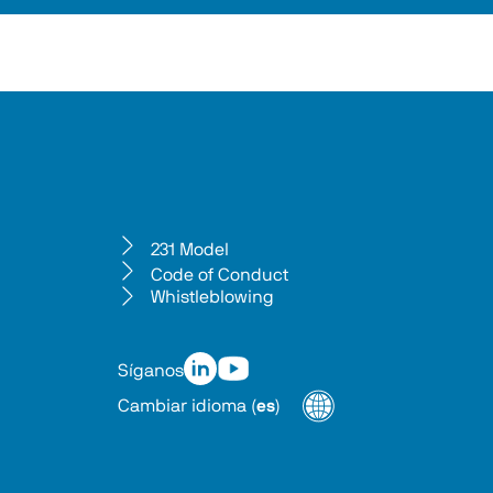
231 Model
Code of Conduct
Whistleblowing
Síganos
Cambiar idioma
(
es
)