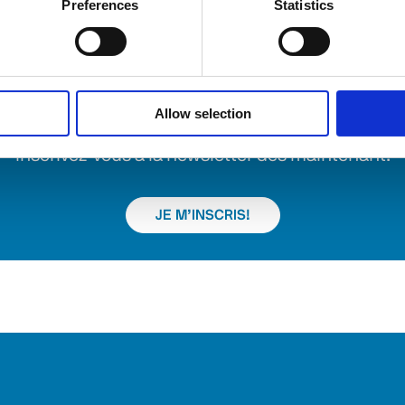
Preferences
Statistics
IVEZ-VOUS À LA LETTRE D’INFOR
Allow selection
uhaitez être tenu au courant de l’actualité du mo
Inscrivez-vous à la newsletter dès maintenant.
JE M’INSCRIS!