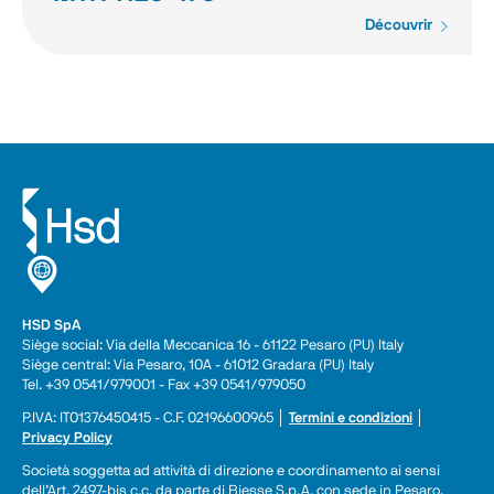
Découvrir
HSD SpA
Siège social: Via della Meccanica 16 - 61122 Pesaro (PU) Italy
Siège central: Via Pesaro, 10A - 61012 Gradara (PU) Italy
Tel. +39 0541/979001 - Fax +39 0541/979050
P.IVA: IT01376450415 - C.F. 02196600965 │ 
Termini e condizioni
 │ 
Privacy Policy
Società soggetta ad attività di direzione e coordinamento ai sensi 
dell’Art. 2497-bis c.c. da parte di Biesse S.p.A. con sede in Pesaro, 