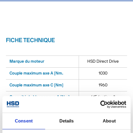
FICHE TECHNIQUE
Marque du moteur
HSD Direct Drive
Couple maximum axe A [Nm.
1030
Couple maximum axe C [Nm]
1960
Capacité de blocage axe A [Nm]
615 (optional)
Capacité de blocage axe C [Nm]
600 (optional)
Consent
Details
About
Vitesse maximale axe A [°/s]
135
Vitesse maximale axe C [°/s]
135