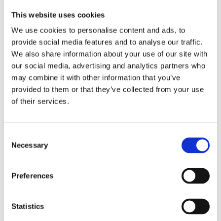
This website uses cookies
Précision du système de mesure
60 (30)
axe A [s. d’arc]
We use cookies to personalise content and ads, to
provide social media features and to analyse our traffic.
Précision du système de mesure
60 (30)
We also share information about your use of our site with
axe C [s. d’arc]
our social media, advertising and analytics partners who
Rango de rotación del eje A [°]
'+/-180
may combine it with other information that you’ve
provided to them or that they’ve collected from your use
Plage de rotation axe C [°]
Endless
of their services.
Poids [kg]
160
Consent
Necessary
Selection
SALONS ET ÉVÉNEMENTS
Preferences
Statistics
15
AMB 2026