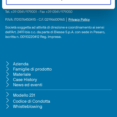
Sede Legale: Via della Meccanica 16 - 61122 Pesaro (PU) Italy
Sede Centrale: Via Pesaro, 10A - 61012 Gradara (PU) Italy
Tel. +39 0541/979001 - Fax +39 0541/979050
P.IVA: IT01376450415 - C.F. 02196600965 │ 
Privacy Policy
Società soggetta ad attività di direzione e coordinamento ai sensi 
dell’Art. 2497-bis c.c. da parte di Biesse S.p.A. con sede in Pesaro, 
iscritta n. 00113220412 Reg. Imprese.
Azienda
Famiglie di prodotto
Materiale
Case History
News ed eventi
Modello 231
Codice di Condotta
Whistleblowing