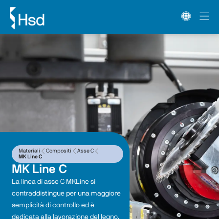
Materiali
Compositi
Asse C
MK Line C
MK Line C
La linea di asse C MKLine si 
contraddistingue per una maggiore 
semplicità di controllo ed è 
dedicata alla lavorazione del legno.