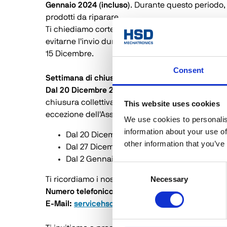
Gennaio 2024 (incluso)
. Durante questo periodo, 
prodotti da riparare.
Ti chiediamo cortesemente di consegnare o prog
evitarne l'invio durante questa finestra tempora
15 Dicembre.
Consent
Settimana di chiusura collettiva
Dal 20 Dicembre 2023 (incluso) al 05 Gennaio 202
chiusura collettiva. Durante questo periodo, tutte
This website uses cookies
eccezione dell'Assistenza Tecnica da remoto che 
We use cookies to personalis
information about your use of
Dal 20 Dicembre al 22 Dicembre: dalle 8.00 
other information that you’ve
Dal 27 Dicembre al 29 Dicembre: dalle 8.00 
Dal 2 Gennaio al 5 Gennaio: dalle 8.00 alle 
Consent
Necessary
Selection
Ti ricordiamo i nostri contatti per l'Assistenza T
Numero telefonico: +39 0541 979010
E-Mail: 
servicehsd@hsd.it