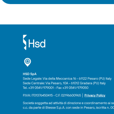
HSD SpA
Sede Legale: Via della Meccanica 16 - 61122 Pesaro (PU) Italy
Sede Centrale: Via Pesaro, 10A - 61012 Gradara (PU) Italy
Tel. +39 0541/979001 - Fax +39 0541/979050
P.IVA: IT01376450415 - C.F. 02196600965 │ 
Privacy Policy
Società soggetta ad attività di direzione e coordinamento ai sen
c.c. da parte di Biesse S.p.A. con sede in Pesaro, iscritta n.