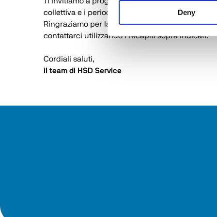
Ti invitiamo a programmare richieste e necessità
Deny
collettiva e i periodi di attività ridotta.
Ringraziamo per la tua collaborazione e compren
contattarci utilizzando i recapiti sopra indicati.
Cordiali saluti,
il team di HSD Service