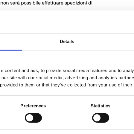
non sarà possibile effettuare spedizioni di 
rammare le tue spedizioni di prodotti in modo da 
le. Ultimo giorno accettazione Magazzino: venerdì 
Details
4 (incluso)
, HSD osserverà un periodo di 
 le attività aziendali saranno sospese, ad 
sarà garantita secondo i seguenti orari:
e content and ads, to provide social media features and to analy
 our site with our social media, advertising and analytics partn
alle 17.00
 provided to them or that they’ve collected from your use of their
alle 14.00
14.00
Preferences
Statistics
ecnica da remoto: