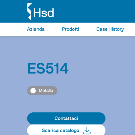
Azienda
Prodotti
Case History
ES514
Metallo
Contattaci
Scarica catalogo