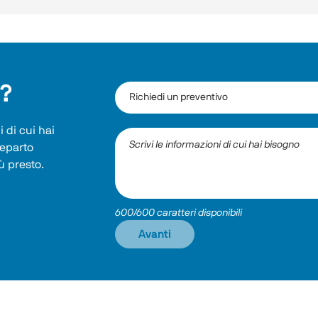
i?
 di cui hai 
reparto 
ù presto.
600/600 caratteri disponibili
Avanti