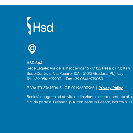
HSD SpA
Sede Legale: Via della Meccanica 16 - 61122 Pesaro (PU) Italy
Sede Centrale: Via Pesaro, 10A - 61012 Gradara (PU) Italy
Tel. +39 0541/979001 - Fax +39 0541/979050
P.IVA: IT01376450415 - C.F. 02196600965 │ 
Privacy Policy
Società soggetta ad attività di direzione e coordinamento ai sen
c.c. da parte di Biesse S.p.A. con sede in Pesaro, iscritta n.