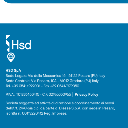
HSD SpA
Sede Legale: Via della Meccanica 16 - 61122 Pesaro (PU) Italy
Sede Centrale: Via Pesaro, 10A - 61012 Gradara (PU) Italy
Tel. +39 0541/979001 - Fax +39 0541/979050
P.IVA: IT01376450415 - C.F. 02196600965 │ 
Privacy Policy
Società soggetta ad attività di direzione e coordinamento ai sensi 
dell’Art. 2497-bis c.c. da parte di Biesse S.p.A. con sede in Pesaro, 
iscritta n. 00113220412 Reg. Imprese.