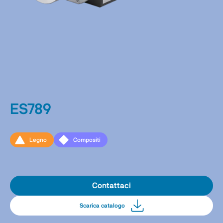
ES789
Legno
Compositi
Contattaci
Scarica catalogo