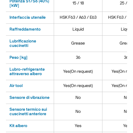
Potenza S1/S6 (40%)
15 / 18
25 / 30
[kW]
Interfaccia utensile
HSK F63 / A63 / E63
HSK F63 / A6
Raffreddamento
Liquid
Liquid
Lubrificazione
Grease
Greas
cuscinetti
Peso [kg]
36
36
Lubro-refrigerante
Yes(On request)
Yes(On req
attraverso albero
Air tool
Yes(On request)
Yes(On req
Sensore di vibrazione
No
No
Sensore termico sui
No
No
cuscinetti anteriore
Kit albero
Yes
Yes