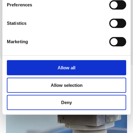
Preferences
HS655
HS675
Statistics
Scopri
Marketing
Allow all
Case History
Allow selection
Deny
Compositi
Legno