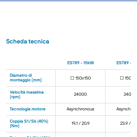
Scheda tecnica
ES789 - 15kW
ES789 - 2
Diametro di
□ 150x150
□ 150x1
montaggio [mm]
Velocità massima
24000
24000
[rpm]
Tecnologia motore
Asynchronous
Asynchron
Coppia S1/S6 (40%)
19.1 / 20.9
23.9 / 28
[Nm]