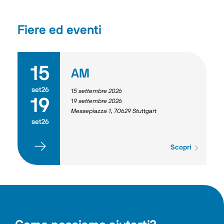
Fiere ed eventi
15
AM
set26
15 settembre 2026
19
19 settembre 2026
Messepiazza 1, 70629 Stuttgart
set26
Scopri