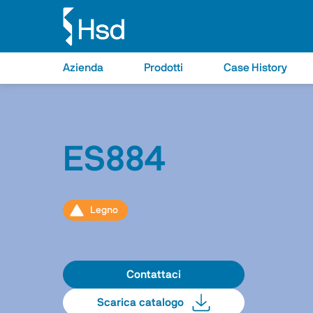
Azienda
Prodotti
Case History
ES884
Legno
Contattaci
Scarica catalogo