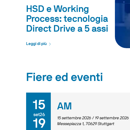
HSD e Working
Process: tecnologia
Direct Drive a 5 assi
Leggi di più
Fiere ed eventi
15
AM
set26
15 settembre 2026
/
19 settembre 2026
19
Messepiazza 1, 70629 Stuttgart