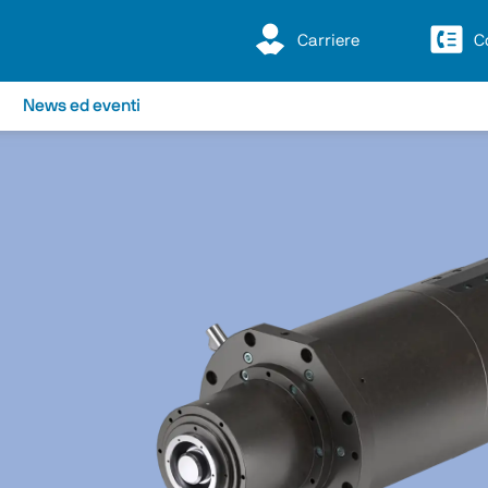
Carriere
C
News ed eventi