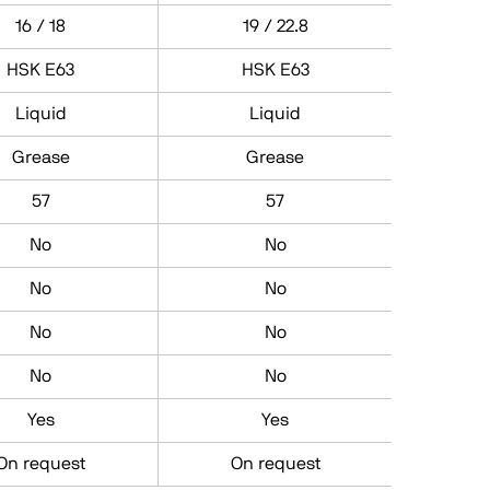
16 / 18
19 / 22.8
HSK E63
HSK E63
Liquid
Liquid
Grease
Grease
57
57
No
No
No
No
No
No
No
No
Yes
Yes
On request
On request