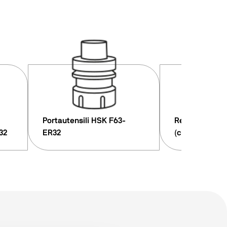
Portautensili HSK F63-
Refrigeratore
R32
ER32
(chiller)