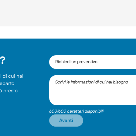
i?
 di cui hai 
reparto 
ù presto.
600/600 caratteri disponibili
Avanti