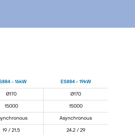
S884 - 16kW
ES884 - 19kW
Ø170
Ø170
15000
15000
synchronous
Asynchronous
19 / 21.5
24.2 / 29