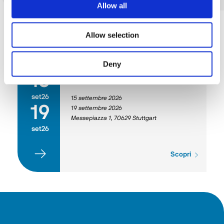
Allow all
Allow selection
Fiere ed eventi
Deny
15
AM
set26
15 settembre 2026
19
19 settembre 2026
Messepiazza 1, 70629 Stuttgart
set26
Scopri