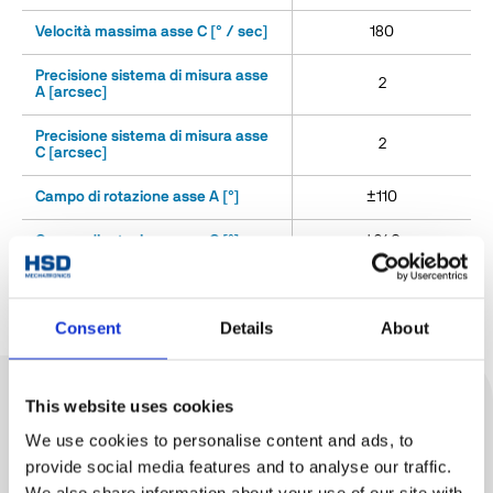
Velocità massima asse C [° / sec]
180
Precisione sistema di misura asse
2
A [arcsec]
Precisione sistema di misura asse
2
C [arcsec]
Campo di rotazione asse A [°]
±110
Campo di rotazione asse C [°]
±360
Peso [kg]
̴ 550
Consent
Details
About
This website uses cookies
Scopri
We use cookies to personalise content and ads, to
Prodotti correlati
provide social media features and to analyse our traffic.