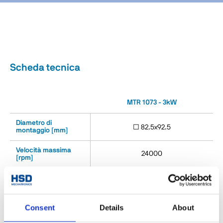
Scheda tecnica
MTR 1073 - 3kW
Diametro di
□ 82.5x92.5
montaggio [mm]
Velocità massima
24000
[rpm]
Coppia S1/S6 (40%)
1.6 / 1.9
[Nm]
Potenza S1/S6 (40%)
Consent
Details
About
3 / 3.6
[kW]