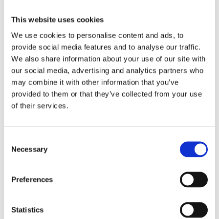
Tensione nominale
220 / 380
[V]
This website uses cookies
We use cookies to personalise content and ads, to
Interfaccia utensile
ER C32
provide social media features and to analyse our traffic.
Shaft driven fun (Ventola calettata
We also share information about your use of our site with
Raffreddamento
su albero) / Electric fan
our social media, advertising and analytics partners who
(Elettroventola)
may combine it with other information that you’ve
Housing per
provided to them or that they’ve collected from your use
~8
raffreddamento
of their services.
Consent
Necessary
Selection
Fiere ed eventi
Preferences
15
AM
Statistics
set26
15 settembre 2026