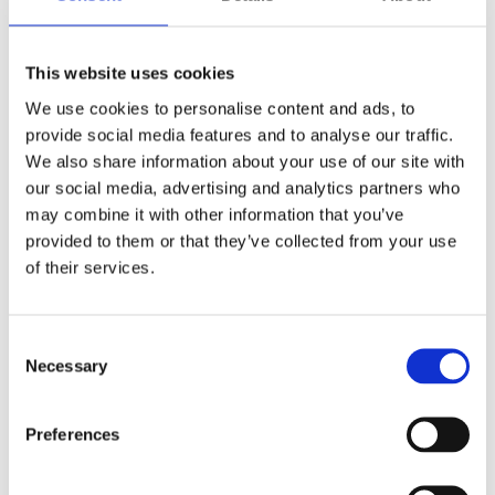
ここで、HSDが開発し、ハノーバーで開催されるEMO見
This website uses cookies
本市（ホール12、スタンドA16）で発表するメカトロニク
スソリューションが重要な役割を果たします。ドイツで
We use cookies to personalise content and ads, to
開催される本イベントは、HSDがES10シリーズを補完す
provide social media features and to analyse our traffic.
るために開発した新型電動スピンドルモデル「ES1020」
We also share information about your use of our site with
および「ES1040」をいち早くご覧いただける絶好の機会
our social media, advertising and analytics partners who
となります。
may combine it with other information that you’ve
provided to them or that they’ve collected from your use
デジタル化とインダストリー4.0の将来的なトレンドに沿
of their services.
って、HSDは特別な「接続デバイス」のプレビューも発
表します。このデバイスは、金属加工専用の電動スピン
Consent
ドルシリーズに今後搭載可能となり、一連のセンサーを
Necessary
Selection
介してmyHSD IoTプラットフォームへの接続を実現しま
す。HSDが開発したこの接続デバイスは、展示会のテー
マに沿い、「製造業の革新」を支援し、生産プロセスを
Preferences
より効率的かつ効果的にし、生産性と品質を向上させる
と同時に、エラーや機械のダウンタイムを最小限に抑え