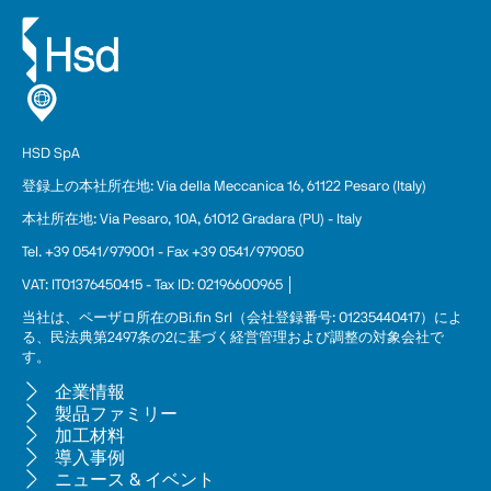
HSD SpA
登録上の本
社
所在地: Via della Meccanica 16, 61122 Pesaro (Italy)
本社所在地: Via Pesaro, 10A, 61012 Gradara (PU) - Italy
Tel. +39 0541/979001 - Fax +39 0541/979050
VAT: IT01376450415 - Tax ID: 02196600965 │
当社は、ペーザロ所在のBi.fin Srl（会社登録番号: 01235440417）によ
る、民法典第2497条の2に基づく経営管理および調整の対象会社で
す。
企業情報
製品ファミリー
加工材料
導入事例
ニュース & イベント