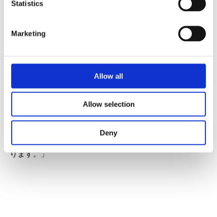
Statistics
ます。
「金属加工専用のHSD電動スピンドルへの接続デバイス
Marketing
の搭載は、高性能な組み合わせのメリットを享受する絶
好のチャンスです」と、HSDプロダクトディレクターの
Massimiliano Sannaは述べています。電動スピンドルを
myHSDプラットフォームに接続することで、スピンドル
Allow all
のパフォーマンスと、スピンドルから遠隔送信される全
データの取得機能が組み合わされ、加工オペレーション
Allow selection
中のスピンドル状態をリアルタイムで監視できるように
なります。
Deny
ホール12、スタンドA16にて皆様のお越しをお待ちしてお
ります。」