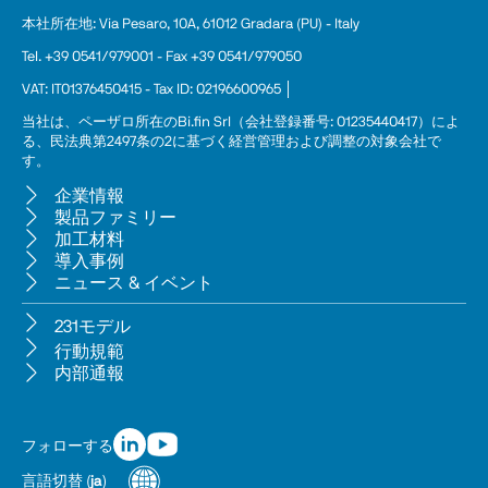
本社所在地: Via Pesaro, 10A, 61012 Gradara (PU) - Italy
Tel. +39 0541/979001 - Fax +39 0541/979050
VAT: IT01376450415 - Tax ID: 02196600965 │
当社は、ペーザロ所在のBi.fin Srl（会社登録番号: 01235440417）によ
る、民法典第2497条の2に基づく経営管理および調整の対象会社で
す。
企業情報
製品ファミリー
加工材料
導入事例
ニュース & イベント
231モデル
行動規範
内部通報
フォローする
言語切替
(
ja
)