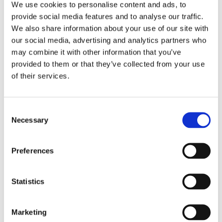
理コンピューターが効率的かつ迅速に連携することを可
We use cookies to personalise content and ads, to
能にします。
provide social media features and to analyse our traffic.
当社ブースでは、熟練したHSDの技術スタッフおよび営
We also share information about your use of our site with
業スタッフと共に、幅広い技術ソリューションを展示
our social media, advertising and analytics partners who
し、来場者が日々の木材加工ニーズに応える実用的なソ
may combine it with other information that you’ve
リューションを見つけるお手伝いをいたします。
provided to them or that they’ve collected from your use
ホール015、D48にて皆様のお越しをお待ちしておりま
of their services.
す。」
Consent
Necessary
Selection
画像ギャラリー
Preferences
Statistics
Marketing