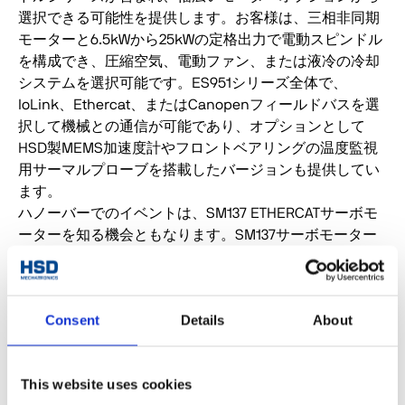
選択できる可能性を提供します。お客様は、三相非同期
モーターと6.5kWから25kWの定格出力で電動スピンドル
を構成でき、圧縮空気、電動ファン、または液冷の冷却
システムを選択可能です。ES951シリーズ全体で、
IoLink、Ethercat、またはCanopenフィールドバスを選
択して機械との通信が可能であり、オプションとして
HSD製MEMS加速度計やフロントベアリングの温度監視
用サーマルプローブを搭載したバージョンも提供してい
ます。
ハノーバーでのイベントは、SM137 ETHERCATサーボモ
ーターを知る機会ともなります。SM137サーボモーター
は、機械的専門知識と電子的専門知識が融合した設計の
結晶であるHSDのスマートモーターシリーズの一部で
す。HSDスマートモーターはブラシレス技術を搭載し、
Consent
Details
About
モーションコントローラー、エンコーダー、遊星ギアボ
ックス、およびETHERCATおよびPROFINETフィールドバ
スとのインターフェース用の様々なオプションを統合
This website uses cookies
し、優れた通信を保証し、基本制御、監視システム、管