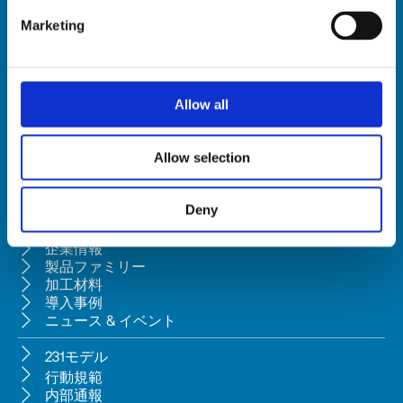
Marketing
HSD SpA
登録上の本
社
所在地: Via della Meccanica 16, 61122 Pesaro (Italy)
Allow all
本社所在地: Via Pesaro, 10A, 61012 Gradara (PU) - Italy
Tel. +39 0541/979001 - Fax +39 0541/979050
Allow selection
VAT: IT01376450415 - Tax ID: 02196600965 │
当社は、ペーザロ所在のBi.fin Srl（会社登録番号: 01235440417）によ
る、民法典第2497条の2に基づく経営管理および調整の対象会社で
Deny
す。
企業情報
製品ファミリー
加工材料
導入事例
ニュース & イベント
231モデル
行動規範
内部通報