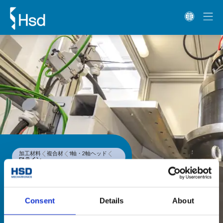
加工材料
複合材
1軸・2軸ヘッド
FAライン
FAライン
FAライン1軸ヘッドシリーズは、
Consent
Details
About
HSD製ダイレクトドライブモーター
を搭載し、高精度を実現、金属のア