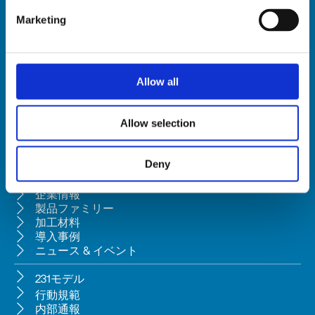
Marketing
HSD SpA
登録上の本
社
所在地: Via della Meccanica 16, 61122 Pesaro (Italy)
Allow all
本社所在地: Via Pesaro, 10A, 61012 Gradara (PU) - Italy
Tel. +39 0541/979001 - Fax +39 0541/979050
Allow selection
VAT: IT01376450415 - Tax ID: 02196600965 │
当社は、ペーザロ所在のBi.fin Srl（会社登録番号: 01235440417）によ
る、民法典第2497条の2に基づく経営管理および調整の対象会社で
Deny
す。
企業情報
製品ファミリー
加工材料
導入事例
ニュース & イベント
231モデル
行動規範
内部通報