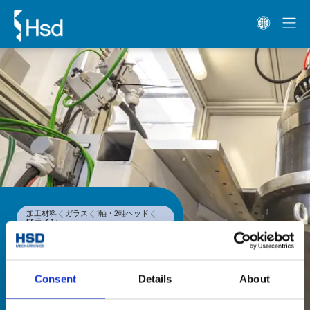
加工材料
ガラス
1軸・2軸ヘッド
FAライン
FAライン
FAライン1軸ヘッドシリーズは、
Consent
Details
About
HSD製ダイレクトドライブモーター
を搭載し、高精度を実現、金属のア