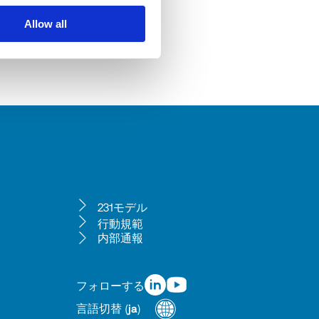
Allow all
231モデル
行動規範
内部通報
フォローする
言語切替
(
ja
)