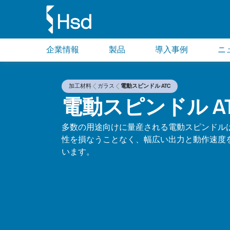
企業情報
製品
導入事例
ニ
加工材料
ガラス
電動スピンドル ATC
電動スピンドル A
多数の用途向けに量産される電動スピンドル
性を損なうことなく、幅広い出力と動作速度
います。