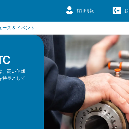
採用情報
お
ュース & イベント
TC
は、高い信頼
を特長として