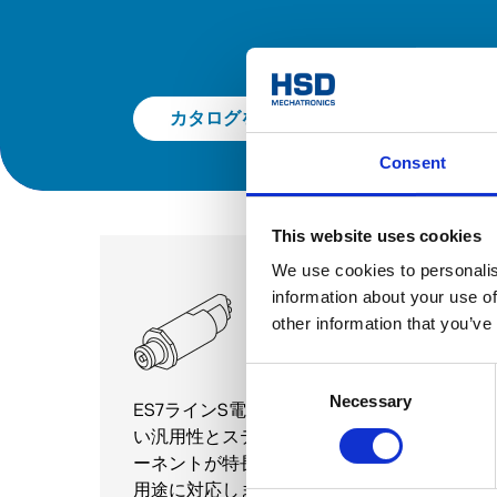
カタログを見る
Consent
This website uses cookies
We use cookies to personalis
電動スピンドル
information about your use of
ATC
other information that you’ve
ES7ライン S
Consent
Necessary
Selection
ES7ラインS電動スピンドルシリーズは、高
い汎用性とステンレス鋼製の高品質コンポ
ーネントが特長で、ガラスおよび石材加工
用途に対応します。