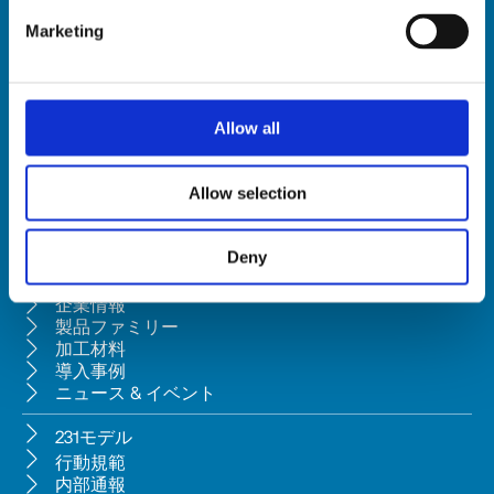
Marketing
HSD SpA
登録上の本
社
所在地: Via della Meccanica 16, 61122 Pesaro (Italy)
Allow all
本社所在地: Via Pesaro, 10A, 61012 Gradara (PU) - Italy
Tel. +39 0541/979001 - Fax +39 0541/979050
Allow selection
VAT: IT01376450415 - Tax ID: 02196600965 │
当社は、ペーザロ所在のBi.fin Srl（会社登録番号: 01235440417）によ
る、民法典第2497条の2に基づく経営管理および調整の対象会社で
Deny
す。
企業情報
製品ファミリー
加工材料
導入事例
ニュース & イベント
231モデル
行動規範
内部通報