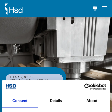
加工材料
ガラス
電動スピンドル MTC
MTライン
MTライン
木材および複合材料の加工専用の
Consent
Details
About
MTライン電動スピンドルシリーズ
は、ERカップリングを装備し、電動