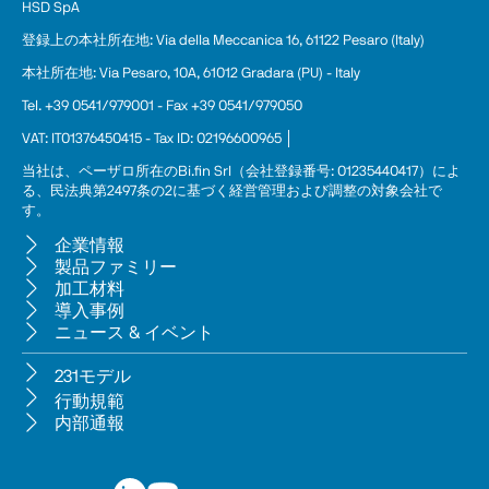
HSD SpA
登録上の本
社
所在地: Via della Meccanica 16, 61122 Pesaro (Italy)
本社所在地: Via Pesaro, 10A, 61012 Gradara (PU) - Italy
Tel. +39 0541/979001 - Fax +39 0541/979050
VAT: IT01376450415 - Tax ID: 02196600965 │
当社は、ペーザロ所在のBi.fin Srl（会社登録番号: 01235440417）によ
る、民法典第2497条の2に基づく経営管理および調整の対象会社で
す。
企業情報
製品ファミリー
加工材料
導入事例
ニュース & イベント
231モデル
行動規範
内部通報