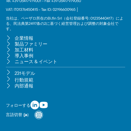
Tel. +39 0541/979001 - Fax +39 0541/979050
VAT: IT01376450415 - Tax ID: 02196600965 │
当社は、ペーザロ所在のBi.fin Srl（会社登録番号: 01235440417）によ
る、民法典第2497条の2に基づく経営管理および調整の対象会社で
す。
企業情報
製品ファミリー
加工材料
導入事例
ニュース & イベント
231モデル
行動規範
内部通報
フォローする
言語切替
(
ja
)