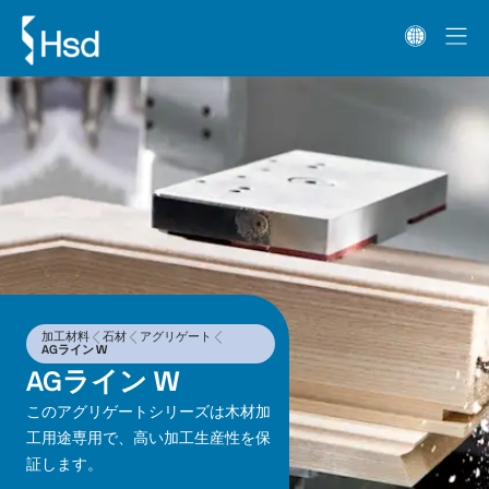
加工材料
石材
アグリゲート
AGライン W
AGライン W
このアグリゲートシリーズは木材加
工用途専用で、高い加工生産性を保
証します。