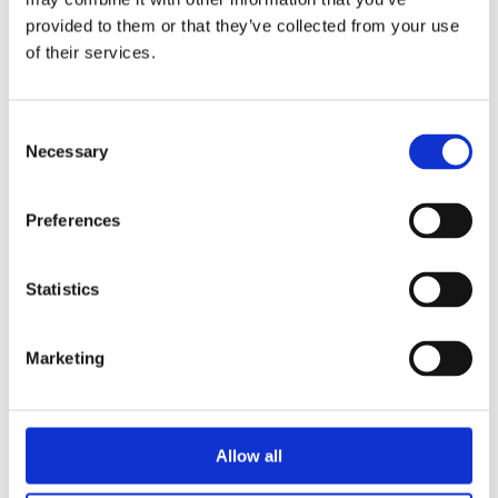
provided to them or that they’ve collected from your use
HS580
of their services.
詳細を見る
Consent
Necessary
Selection
Preferences
Statistics
Marketing
Allow all
HS655