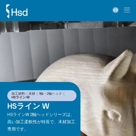
加工材料
木材
1軸・2軸ヘッド
HSライン W
HSライン W
HSラインW 2軸ヘッドシリーズは、
高い加工柔軟性が特長で、木材加工
専用です。