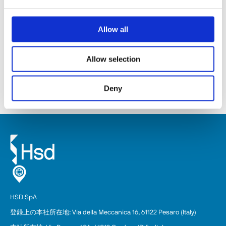
Allow all
SM141
Allow selection
詳細を見る
Deny
HSD SpA
登録上の本
社
所在地: Via della Meccanica 16, 61122 Pesaro (Italy)