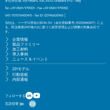
本社所在地: Via Pesaro, 10A, 61012 Gradara (PU) - Italy
Tel. +39 0541/979001 - Fax +39 0541/979050
VAT: IT01376450415 - Tax ID: 02196600965 │
当社は、ペーザロ所在のBi.fin Srl（会社登録番号: 01235440417）によ
る、民法典第2497条の2に基づく経営管理および調整の対象会社で
す。
企業情報
製品ファミリー
加工材料
導入事例
ニュース & イベント
231モデル
行動規範
内部通報
フォローする
言語切替
(
ja
)