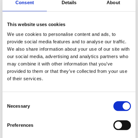
Consent
Details
About
アが生まれました。
技術とワークショップだけではありません。HSD製品の
特長であるスピードに乗せて、ゲストはMisano World 
This website uses cookies
Circuitでの特別なレジャー体験に参加する機会を得まし
た。サーキットとその秘密を訪れるプライベートツアー
We use cookies to personalise content and ads, to
と、二輪の世界にとって常に最も魅力的な場所の一つで
provide social media features and to analyse our traffic.
あるトラックを特権的に眺める体験です。
We also share information about your use of our site with
our social media, advertising and analytics partners who
may combine it with other information that you’ve
provided to them or that they’ve collected from your use
of their services.
画像ギャラリー
Consent
Necessary
Selection
Preferences