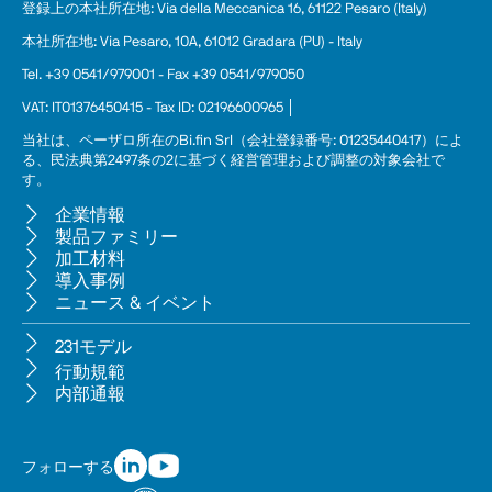
登録上の本
社
所在地: Via della Meccanica 16, 61122 Pesaro (Italy)
本社所在地: Via Pesaro, 10A, 61012 Gradara (PU) - Italy
Tel. +39 0541/979001 - Fax +39 0541/979050
VAT: IT01376450415 - Tax ID: 02196600965 │
当社は、ペーザロ所在のBi.fin Srl（会社登録番号: 01235440417）によ
る、民法典第2497条の2に基づく経営管理および調整の対象会社で
す。
企業情報
製品ファミリー
加工材料
導入事例
ニュース & イベント
231モデル
行動規範
内部通報
フォローする