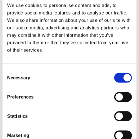
8000
We use cookies to personalise content and ads, to
[rpm]
provide social media features and to analyse our traffic.
Milling (Fresatura) Cutting (Taglio)
We also share information about your use of our site with
主な用途
Folding
our social media, advertising and analytics partners who
may combine it with other information that you’ve
8
質量 [kg]
provided to them or that they’ve collected from your use
of their services.
展示会・イベント
Consent
Necessary
Selection
15
Preferences
AMB 2026
Sep26
15 September 2026
Statistics
19
19 September 2026
Messepiazza 1, 70629 Stuttgart
Sep26
Marketing