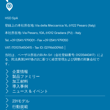
HSD SpA
登録上の本
社
所在地: Via della Meccanica 16, 61122 Pesaro (Italy)
本社所在地: Via Pesaro, 10A, 61012 Gradara (PU) - Italy
Tel. +39 0541/979001 - Fax +39 0541/979050
VAT: IT01376450415 - Tax ID: 02196600965 │
当社は、ペーザロ所在のBi.fin Srl（会社登録番号: 01235440417）によ
る、民法典第2497条の2に基づく経営管理および調整の対象会社で
す。
企業情報
製品ファミリー
加工材料
導入事例
ニュース & イベント
231モデル
行動規範