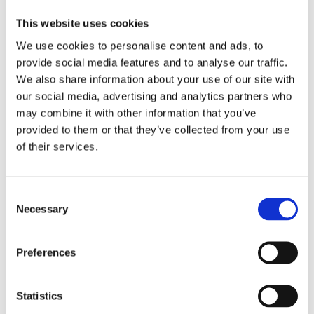
This website uses cookies
380
380
定格電圧 [V]
We use cookies to personalise content and ads, to
ツールインターフェ
Keyed (Linguetta)
Keyed (Ling
provide social media features and to analyse our traffic.
ース
We also share information about your use of our site with
our social media, advertising and analytics partners who
Shaft driven fun
Shaft drive
冷却
(Ventola calettata su
(Ventola calet
may combine it with other information that you’ve
albero))
albero)
provided to them or that they’ve collected from your use
of their services.
35
35
冷却ハウジング
Consent
Necessary
Selection
展示会・イベント
Preferences
15
AMB 2026
Statistics