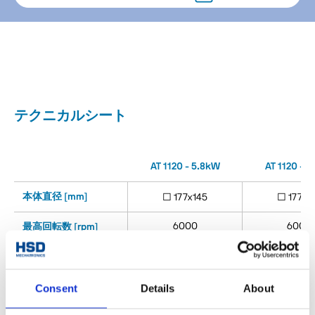
テクニカルシート
AT 1120 - 5.8kW
AT 1120 - 8
本体直径 [mm]
□ 177x145
□ 177x1
6000
6000
最高回転数 [rpm]
トルク S1/S6 (40%)
9.2 / 11.9
12.9 / 15
[Nm]
Consent
Details
About
定格出力 S1/S6 (40%)
5.8 / 7.5
8.1 / 9.
[kW]