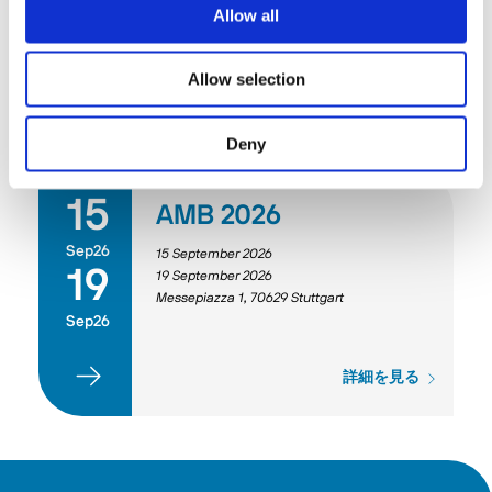
Allow all
Allow selection
展示会・イベント
Deny
15
AMB 2026
Sep26
15 September 2026
19
19 September 2026
Messepiazza 1, 70629 Stuttgart
Sep26
詳細を見る