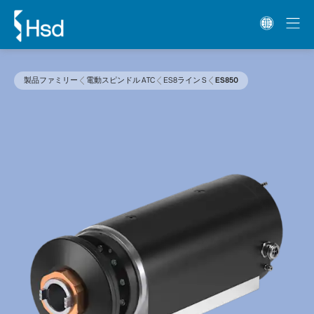
製品ファミリー
電動スピンドル ATC
ES8ライン S
ES850