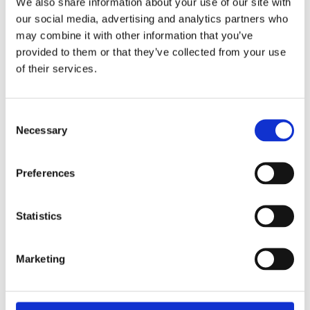
We also share information about your use of our site with
our social media, advertising and analytics partners who
Yes
冷却ハウジング
may combine it with other information that you’ve
provided to them or that they’ve collected from your use
of their services.
アクセサリー
Consent
Necessary
Selection
Preferences
Statistics
ISO40 HSDツールホルダー用プ
CAT40 HSDツール
Marketing
ルスタッド
ルスタッド