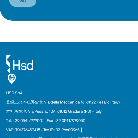
GO
HSD SpA
登録上の本
社
所在地: Via della Meccanica 16, 61122 Pesaro (Italy)
本社所在地: Via Pesaro, 10A, 61012 Gradara (PU) - Italy
Tel. +39 0541/979001 - Fax +39 0541/979050
VAT: IT01376450415 - Tax ID: 02196600965 │