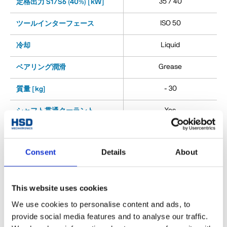
35 / 40
定格出力 S1/S6 (40%) [kW]
ISO 50
ツールインターフェース
Liquid
冷却
Grease
ベアリング潤滑
- 30
質量 [kg]
Yes
シャフト貫通クーラント
No
振動センサー
Consent
Details
About
No
伸びセンサー
No
シャフトクランプ
This website uses cookies
No
ベアリング予圧機能
We use cookies to personalise content and ads, to
provide social media features and to analyse our traffic.
No
シャフトキット