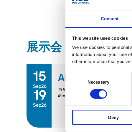
Consent
This website uses cookies
展示会・イベント
We use cookies to personalis
information about your use of
other information that you’ve
15
Consent
AMB 2026
Necessary
Selection
Sep26
15 September 2026
/
19 September 202
19
Messepiazza 1, 70629 Stuttgart
Sep26
Deny