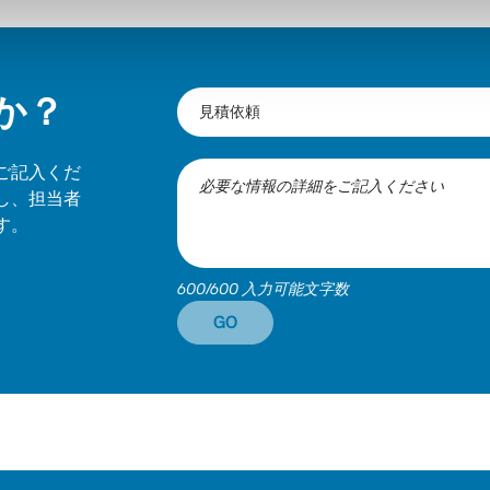
か？
ご記入くだ
し、担当者
す。
600/600 入力可能文字数
GO