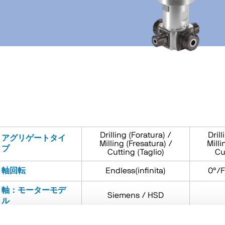
Drilling (Foratura) /
Drill
アグリゲートタイ
Milling (Fresatura) /
Milli
プ
Cutting (Taglio)
Cu
軸回転
Endless(infinita)
0°/F
軸：モーターモデ
Siemens / HSD
ル
軸：空圧回転
No