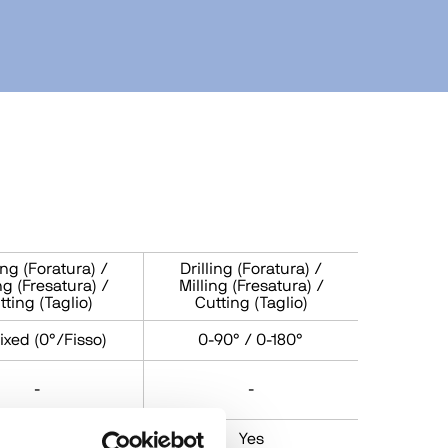
ing (Foratura) /
Drilling (Foratura) /
ng (Fresatura) /
Milling (Fresatura) /
tting (Taglio)
Cutting (Taglio)
ixed (0°/Fisso)
0-90° / 0-180°
-
-
No
Yes