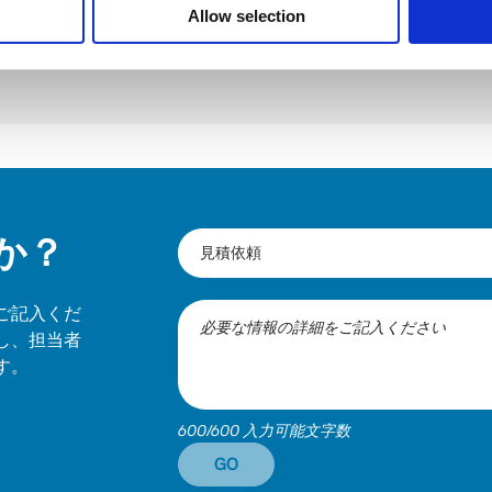
Allow selection
か？
ご記入くだ
し、担当者
す。
600/600 入力可能文字数
GO