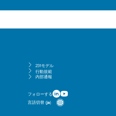
231モデル
行動規範
内部通報
フォローする
言語切替
(
ja
)