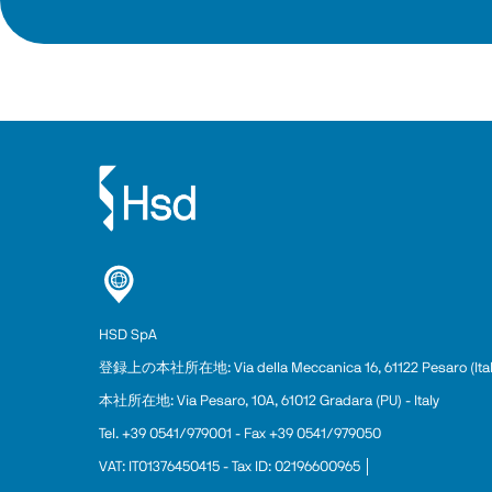
HSD SpA
登録上の本
社
所在地: Via della Meccanica 16, 61122 Pesaro (Ital
本社所在地: Via Pesaro, 10A, 61012 Gradara (PU) - Italy
Tel. +39 0541/979001 - Fax +39 0541/979050
VAT: IT01376450415 - Tax ID: 02196600965 │