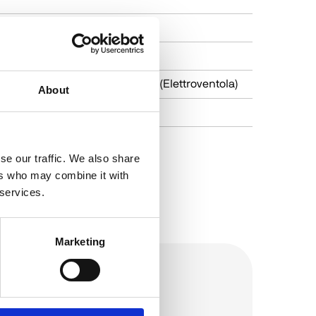
220 / 380
ER25
n (Ventola calettata su albero) / Electric fan (Elettroventola)
About
7
se our traffic. We also share
ers who may combine it with
 services.
Marketing