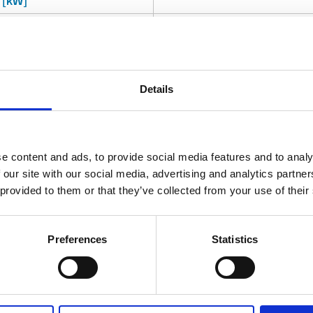
[kW]
定格電圧 [V]
ツールインターフェース
冷却
Shaft driven fu
Details
冷却ハウジング
e content and ads, to provide social media features and to analy
 our site with our social media, advertising and analytics partn
 provided to them or that they’ve collected from your use of their
Preferences
Statistics
6