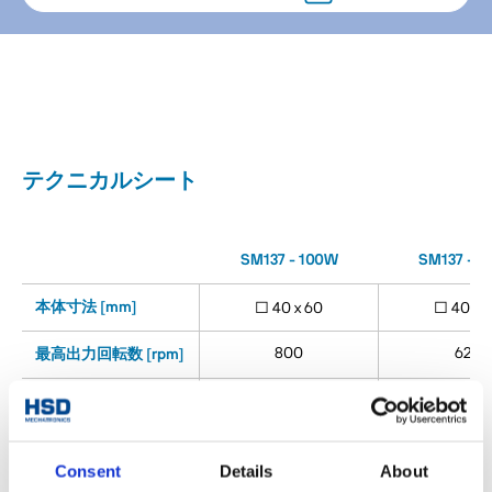
テクニカルシート
SM137 - 100W
SM137 - 1
本体寸法 [mm]
□ 40 x 60
□ 40 x 
800
625
最高出力回転数 [rpm]
定格出力トルク S1
1.5
2
[Nm]
100
100
定格出力 S1 [kW]
Consent
Details
About