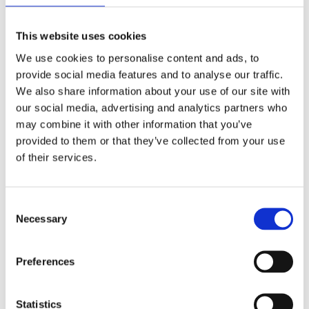
24
24
定格電圧 [V]
This website uses cookies
24
24
ロジック電圧 [V]
We use cookies to personalise content and ads, to
1:6.25
1:8
ギアボックス比
provide social media features and to analyse our traffic.
We also share information about your use of our site with
Ethercat - Canopen -
Ethercat - Ca
our social media, advertising and analytics partners who
フィールドバス
RS485
RS485
may combine it with other information that you’ve
provided to them or that they’ve collected from your use
No
No
ブレーキ
of their services.
1
1
質量 [kg]
Consent
Necessary
Selection
展示会・イベント
Preferences
Statistics