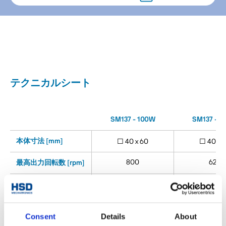
テクニカルシート
SM137 - 100W
SM137 - 1
本体寸法 [mm]
□ 40 x 60
□ 40 x 
800
625
最高出力回転数 [rpm]
定格出力トルク S1
1.5
2
[Nm]
100
100
定格出力 S1 [kW]
Consent
Details
About