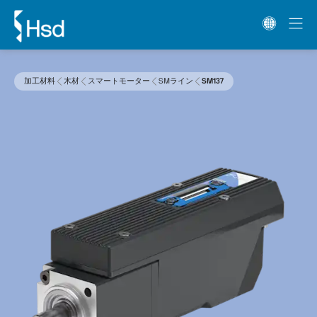
加工材料
木材
スマートモーター
SMライン
SM137