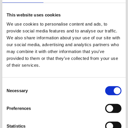
24
24
定格電圧 [V]
This website uses cookies
24
24
ロジック電圧 [V]
We use cookies to personalise content and ads, to
1:6.25
1:8
ギアボックス比
provide social media features and to analyse our traffic.
We also share information about your use of our site with
Ethercat - Canopen -
Ethercat - Ca
our social media, advertising and analytics partners who
フィールドバス
RS485
RS485
may combine it with other information that you’ve
provided to them or that they’ve collected from your use
No
No
ブレーキ
of their services.
1
1
質量 [kg]
Consent
Necessary
Selection
展示会・イベント
Preferences
Statistics