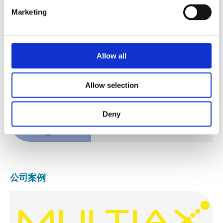
Marketing
HST610 DS
Allow all
Allow selection
HST610 MS
Deny
公司案例