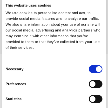
This website uses cookies
「HSD五軸中的扭矩電機在定位精度、強勁的加速
We use cookies to personalise content and ads, to
度和良好的運動動力學方面具有明顯優勢。」
provide social media features and to analyse our traffic.
We also share information about your use of our site with
our social media, advertising and analytics partners who
may combine it with other information that you’ve
Davide Chiarottin
provided to them or that they’ve collected from your use
Multiax銷售主管Davide Chiarotin表示
of their services.
Consent
Necessary
Selection
相關產品
Preferences
ES789
Statistics