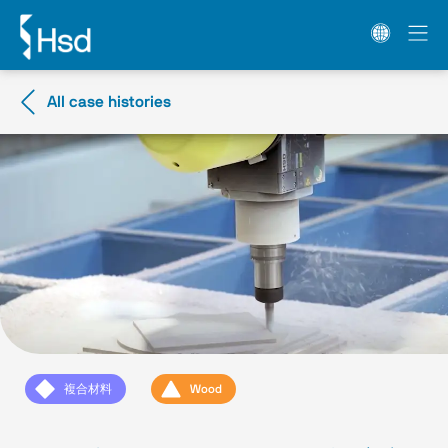
All case histories
複合材料
Wood