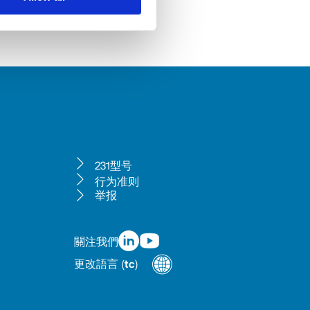
231型号
行为准则
举报
關注我們
更改語言
(
tc
)