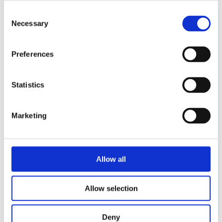
Consent
Necessary
Selection
Preferences
HSD和Biesse與DAgroup攜
Statistics
手共進
Marketing
閱讀更多
Allow all
Allow selection
展覽會
Deny