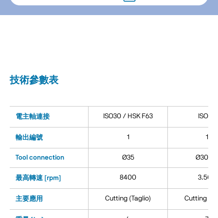
技術參數表
ISO30 / HSK F63
ISO40
電主軸連接
1
1
輸出編號
Tool connection
Ø35
Ø30-7
8400
3.500
最高轉速 [rpm]
Cutting (Taglio)
Cutting (Ta
主要應用