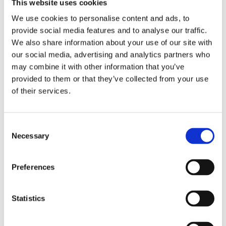
This website uses cookies
75
A軸最大旋轉速度 [° / sec]
We use cookies to personalise content and ads, to
75
C軸最大旋轉速度 [° / sec]
provide social media features and to analyse our traffic.
We also share information about your use of our site with
A軸測量精度 [arcsec]
our social media, advertising and analytics partners who
may combine it with other information that you’ve
C軸測量精度 [arcsec]
provided to them or that they’ve collected from your use
Endless
of their services.
A軸轉動範圍 [°]
Endless
C軸轉動範圍 [°]
Consent
重量 [kg]
̴65
Necessary
Selection
Preferences
展覽會
Statistics