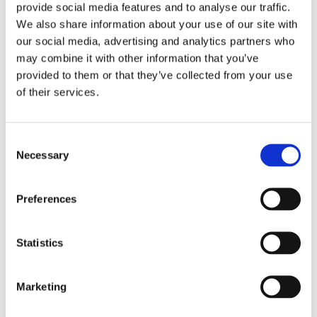
220 / 380
provide social media features and to analyse our traffic.
額定電壓 [V]
We also share information about your use of our site with
ER25
刀具介面
our social media, advertising and analytics partners who
may combine it with other information that you’ve
Shaft driven fun (Ventola calettata
provided to them or that they’ve collected from your use
冷卻
su albero) / Electric fan
(Elettroventola)
of their services.
7
冷卻殼體
Consent
Necessary
Selection
展覽會
Preferences
Statistics
15
AMB 2026
Marketing
9月26
15 九月 2026
19
19 九月 2026
Messepiazza 1, 70629 Stuttgart