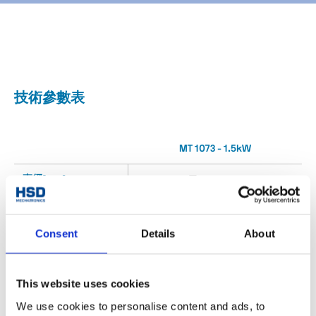
技術參數表
MT 1073 - 1.5kW
直徑[mm]
□ 82.5x92.5
24000
最高轉速[rpm]
Consent
Details
About
扭矩 S1/S6 (40%)
0.8 / 0.95
[Nm]
功率 S1/S6 (40%)
This website uses cookies
1.5 / 1.8
[Kw]
We use cookies to personalise content and ads, to