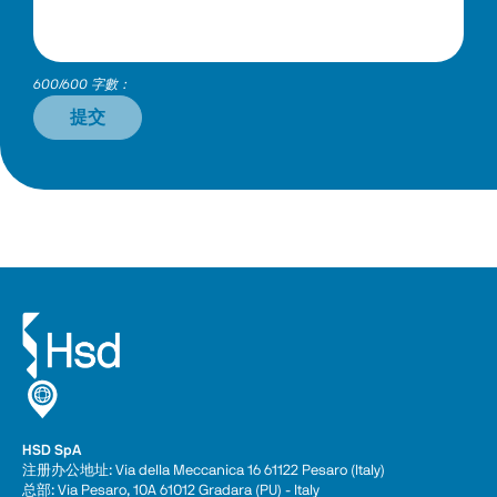
600/600 字數：
提交
HSD SpA
注册办公地址: Via della Meccanica 16 61122 Pesaro (Italy) 
总部: Via Pesaro, 10A 61012 Gradara (PU) - Italy