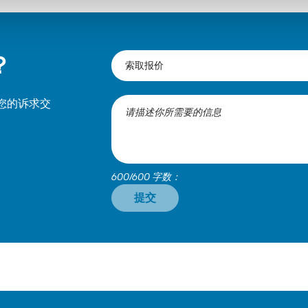
？
您的诉求交
600/600 字数：
提交