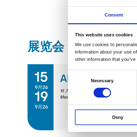
Consent
This website uses cookies
展览会
We use cookies to personalis
information about your use of
other information that you’ve
15
Consent
AMB 2026
Necessary
Selection
9月26
15 九月 2026
/
19 九月 2026
19
Messepiazza 1, 70629 Stuttgart
9月26
Deny