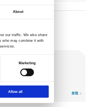
8
About
se our traffic. We also share
ers who may combine it with
 services.
Marketing
Allow all
发现