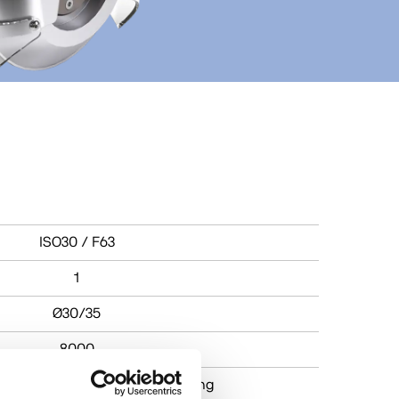
ISO30 / F63
1
Ø30/35
8000
Fresatura) Cutting (Taglio) Folding