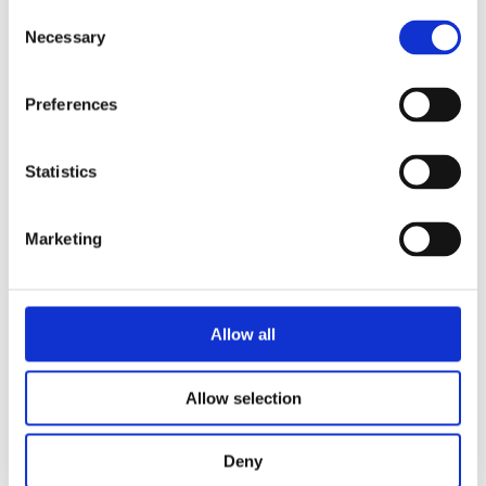
Consent
Necessary
Selection
Preferences
HSD和Biesse与DAgroup携
Statistics
手共进
Marketing
阅读更多
Allow all
展览会
Allow selection
Deny