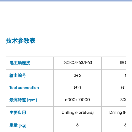
技术参数表
ISO30/F63/E63
ISO40
电主轴连接
3÷6
1
输出编号
Tool connection
Ø10
G1/2
6000÷10000
3000
最高转速 [rpm]
Drilling (Foratura)
Drilling (For
主要应用
6
6
重量 [kg]