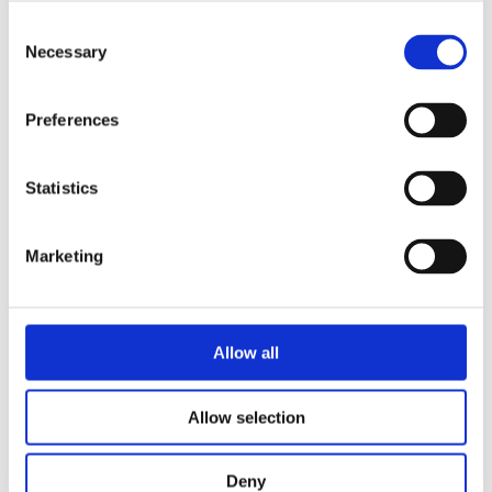
Consent
Necessary
Selection
Preferences
HSD和Biesse与DAgroup携
Statistics
手共进
Marketing
阅读更多
Allow all
Allow selection
展览会
Deny