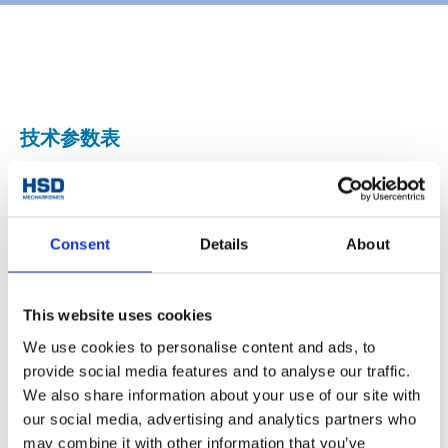
技术参数表
ISO30 / F63
电主轴连接
Consent
Details
About
1
输出编号
Tool connection
ER25
This website uses cookies
15000
最高转速 [rpm]
We use cookies to personalise content and ads, to
provide social media features and to analyse our traffic.
Milling (Fresatura) Drilling
主要应用
We also share information about your use of our site with
(Foratura) Cutting (Taglio)
our social media, advertising and analytics partners who
5
重量 [kg]
may combine it with other information that you’ve