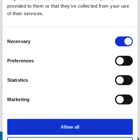
provided to them or that they’ve collected from your use
of their services.
展览会
Consent
Necessary
Selection
15
Preferences
AMB 2026
9月26
15 九月 2026
19
Statistics
19 九月 2026
Messepiazza 1, 70629 Stuttgart
9月26
Marketing
发现
Allow all